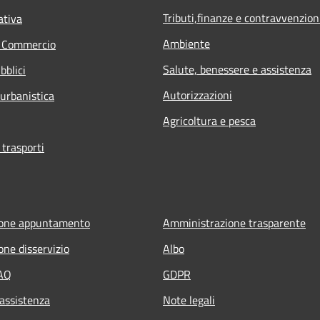
Tributi,finanze e contravvenzion
ativa
Ambiente
e Commercio
Salute, benessere e assistenza
bblici
Autorizzazioni
 urbanistica
Agricoltura e pesca
 trasporti
ione appuntamento
Amministrazione trasparente
one disservizio
Albo
FAQ
GDPR
 assistenza
Note legali