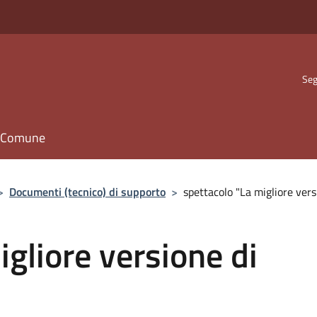
Seg
il Comune
>
Documenti (tecnico) di supporto
>
spettacolo "La migliore ver
igliore versione di