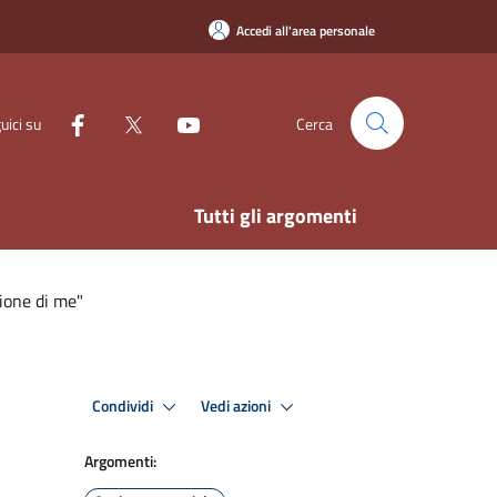
Accedi all'area personale
uici su
Cerca
Tutti gli argomenti
sione di me"
Condividi
Vedi azioni
Argomenti: