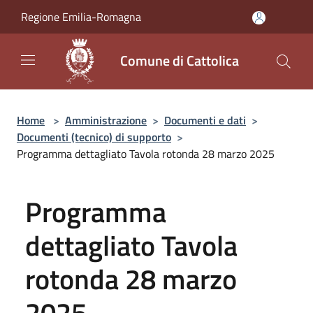
Salta al contenuto principale
Regione Emilia-Romagna
Comune di Cattolica
Home
>
Amministrazione
>
Documenti e dati
>
Documenti (tecnico) di supporto
>
Programma dettagliato Tavola rotonda 28 marzo 2025
Programma
dettagliato Tavola
rotonda 28 marzo
2025