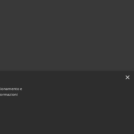
×
nzionamento e
nformazioni
Municipium
Accesso redazione
 Cattolica • Powered by
•