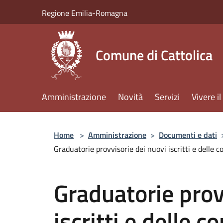
Salta al contenuto principale
Regione Emilia-Romagna
Comune di Cattolica
Amministrazione
Novità
Servizi
Vivere 
Home
>
Amministrazione
>
Documenti e dati
Graduatorie provvisorie dei nuovi iscritti e delle c
Graduatorie prov
iscritti e delle 