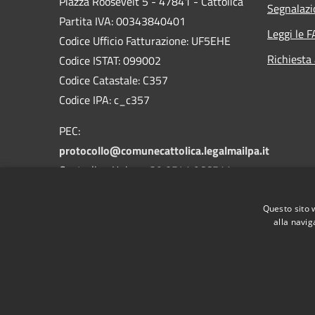
Piazza Roosevelt 5 - 47841 - Cattolica
Segnalazi
Partita IVA: 00343840401
Leggi le 
Codice Ufficio Fatturazione: UF5EHE
Richiesta
Codice ISTAT: 099002
Codice Catastale: C357
Codice IPA: c_c357
PEC:
protocollo@comunecattolica.legalmailpa.it
Centralino Unico: +39 0541 966511
Polizia Locale: +39 0541 966611
Questo sito 
alla navig
RSS
Accessibilità
Privacy
Cookie
Mappa de