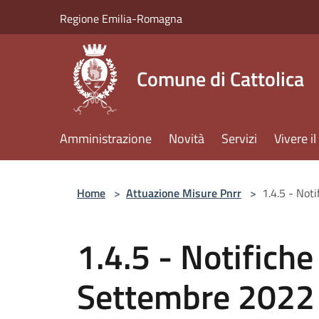
Salta al contenuto principale
Regione Emilia-Romagna
Comune di Cattolica
Amministrazione
Novità
Servizi
Vivere 
Home
>
Attuazione Misure Pnrr
>
1.4.5 - Not
1.4.5 - Notifiche
Settembre 2022