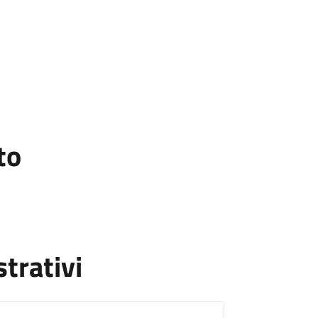
to
strativi