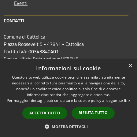
Eventi
CONTATTI
Comune di Cattolica
Piazza Roosevelt 5 - 47841 - Cattolica
Partita IVA: 00343840401
Codice Ufficio Fatturazione: UF5EHE
×
Codice ISTAT: 099002
Informazioni sui cookie
Codice Catastale: C357
Questo sito web utilizza cookie tecnici e assimilati strettamente
Codice IPA: c_c357
necessari al corretto funzionamento e alla navigazione del sito,
nonché un cookie tecnico analitico al solo fine di elaborare
PEC:
protocollo@comunecattolica.legalmailpa.it
informazioni statistiche, aggregate e anonime.
Per maggiori dettagli, può consultare la cookie policy al seguente
link
Centralino Unico: +39 0541 966511
Polizia Locale: +39 0541 966611
RIFIUTA TUTTO
ACCETTA TUTTO
MOSTRA DETTAGLI