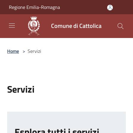
Salta al contenuto principale
Regione Emilia-Romagna
Comune di Cattolica
Home
>
Servizi
Servizi
Esplora tutti i servizi